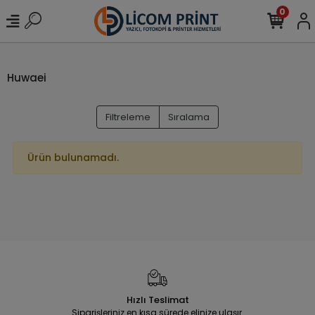
0
Huwaei
Filtreleme
Sıralama
Ürün bulunamadı.
Hızlı Teslimat
Siparişleriniz en kısa sürede elinize ulaşır.