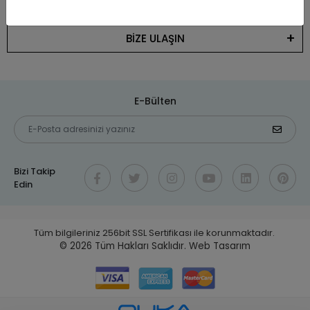
KATEGORİLER
BİZE ULAŞIN
E-Bülten
Bizi Takip
Edin
Tüm bilgileriniz 256bit SSL Sertifikası ile korunmaktadır.
© 2026
Tüm Hakları Saklıdır.
Web Tasarım