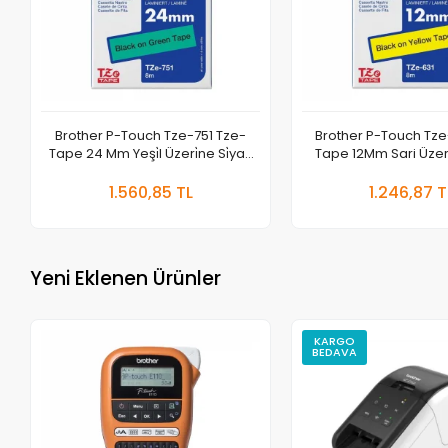
Brother P-Touch Tze-751 Tze-
Brother P-Touch Tze
Tape 24 Mm Yeşi̇l Üzeri̇ne Si̇yah
Tape 12Mm Sari Üzeri
Lami̇nasyonlu Eti̇ket
Lami̇nasyonlu Et
Sepete Ekle
Se
1.560,85 TL
1.246,87 T
Adet
Adet
Yeni Eklenen Ürünler
KARGO
BEDAVA