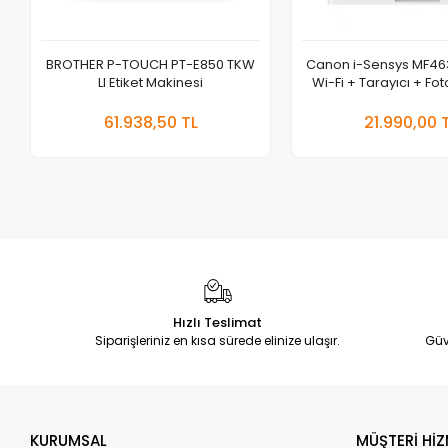
BROTHER P-TOUCH PT-E850 TKW
Canon i-Sensys MF4
LI Etiket Makinesi
Wi-Fi + Tarayıcı + Fo
Fonksiyonlu Lazer
Sepete Ekle
Se
61.938,50 TL
21.990,00 
Adet
Adet
Hızlı Teslimat
Siparişleriniz en kısa sürede elinize ulaşır.
Güv
KURUMSAL
MÜŞTERİ HİZ