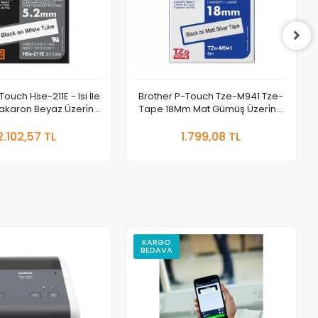
ouch Hse-211E - Isi İle
Brother P-Touch Tze-M941 Tze-
akaron Beyaz Üzeri̇ne
Tape 18Mm Mat Gümüş Üzeri̇ne
Si̇yah 5.8 Mm
Si̇yah Lami̇nasyonlu Eti̇ket
Sepete Ekle
Sepete Ekle
2.102,57 TL
1.799,08 TL
t
Adet
KARGO
BEDAVA