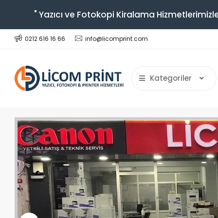
" Yazıcı ve Fotokopi Kiralama Hizmetlerimizle
0212 616 16 66
info@licomprint.com
Kategoriler