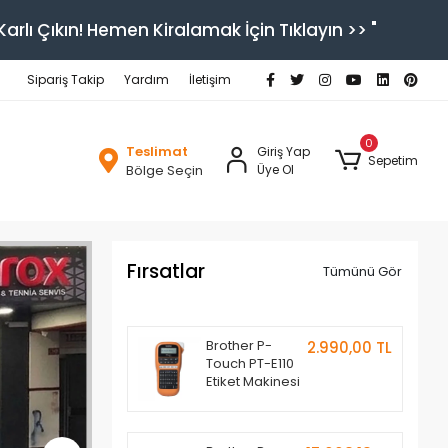
arlı Çıkın! Hemen Kiralamak İçin Tıklayın >> "
Sipariş Takip
Yardım
İletişim
0
Teslimat
Giriş Yap
Sepetim
Bölge Seçin
Üye Ol
Fırsatlar
Tümünü Gör
Brother P-
2.990,00 TL
Touch PT-E110
Etiket Makinesi