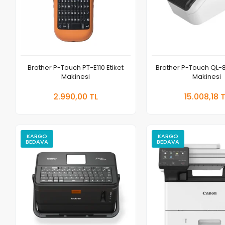
Brother P-Touch PT-E110 Etiket
Brother P-Touch QL-8
Makinesi
Makinesi
Sepete Ekle
Se
2.990,00 TL
15.008,18 
Adet
Adet
KARGO
KARGO
BEDAVA
BEDAVA