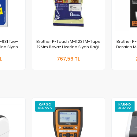
-631 Tze-
Brother P-Touch M-K231 M-Tape
Brother P-T
̇ne Si̇yah
12Mm Beyaz Üzeri̇ne Si̇yah Kağit
Daralan M
i̇ket
Eti̇ket
pete Ekle
Sepete Ekle
L
767,56 TL
Adet
Ade
KARGO
KARGO
BEDAVA
BEDAVA