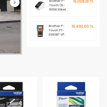
Brother P-
15.008,18 TL
Touch QL-
810W Etiket
Makinesi
Brother P-
19.490,00 TL
Touch PT-
E560BT VP
Etiket
Makinesi