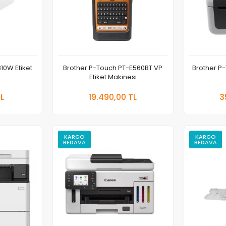
10W Etiket
Brother P-Touch PT-E560BT VP
Brother P-
Etiket Makinesi
pete Ekle
Sepete Ekle
TL
19.490,00 TL
3
Adet
Ade
KARGO
KARGO
BEDAVA
BEDAVA