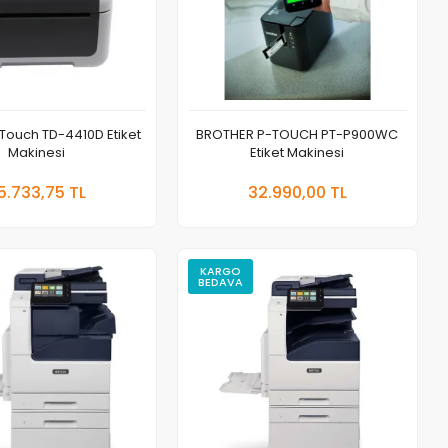
Touch TD-4410D Etiket
BROTHER P-TOUCH PT-P900WC
Makinesi
Etiket Makinesi
Sepete Ekle
Sepete Ekle
5.733,75 TL
32.990,00 TL
t
Adet
KARGO
BEDAVA