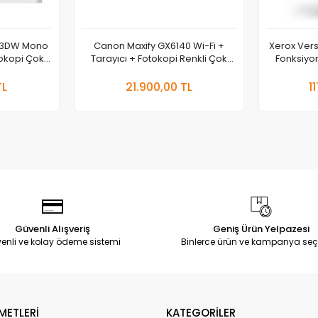
63DW Mono
Canon Maxify GX6140 Wi-Fi +
Xerox Vers
tokopi Çok
Tarayıcı + Fotokopi Renkli Çok
Fonksiyon
 Yazıcı
Fonksiyonlu Tanklı Mürekkep
pete Ekle
Sepete Ekle
Püskürtmeli Yazıcı
TL
21.900,00 TL
1
Adet
Ade
Güvenli Alışveriş
Geniş Ürün Yelpazesi
enli ve kolay ödeme sistemi
Binlerce ürün ve kampanya seç
METLERİ
KATEGORİLER