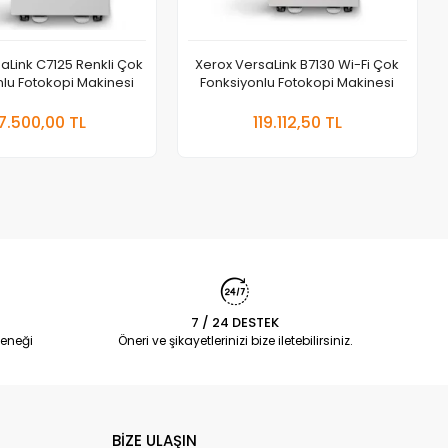
aLink C7125 Renkli Çok
Xerox VersaLink B7130 Wi-Fi Çok
lu Fotokopi Makinesi
Fonksiyonlu Fotokopi Makinesi
Sepete Ekle
Sepete Ekle
17.500,00 TL
119.112,50 TL
t
Adet
7 / 24 DESTEK
eneği
Öneri ve şikayetlerinizi bize iletebilirsiniz.
BİZE ULAŞIN