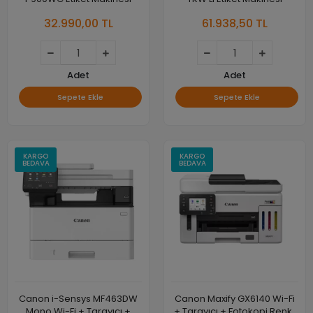
32.990,00 TL
61.938,50 TL
Adet
Adet
Sepete Ekle
Sepete Ekle
KARGO
KARGO
BEDAVA
BEDAVA
Canon i-Sensys MF463DW
Canon Maxify GX6140 Wi-Fi
Mono Wi-Fi + Tarayıcı +
+ Tarayıcı + Fotokopi Renkli