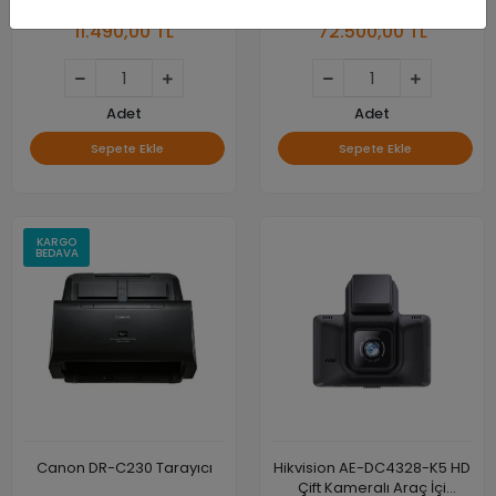
11.490,00 TL
72.500,00 TL
Adet
Adet
Sepete Ekle
Sepete Ekle
KARGO
BEDAVA
Canon DR-C230 Tarayıcı
Hikvision AE-DC4328-K5 HD
Çift Kameralı Araç İçi