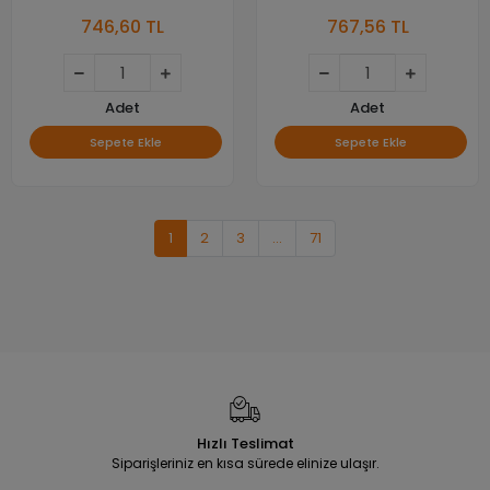
30.48M Beyaz Üzeri̇ Si̇yah
Si̇yah Kağit Eti̇ket
746,60 TL
767,56 TL
Eti̇ket
Adet
Adet
Sepete Ekle
Sepete Ekle
1
2
3
...
71
Hızlı Teslimat
Siparişleriniz en kısa sürede elinize ulaşır.