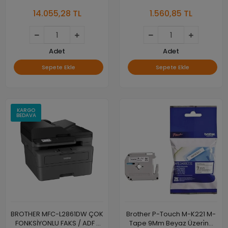
Cleaner
Üzeri̇ne Si̇yah Lami̇nasyonlu
14.055,28 TL
1.560,85 TL
Eti̇ket
Adet
Adet
Sepete Ekle
Sepete Ekle
KARGO
BEDAVA
BROTHER MFC-L2861DW ÇOK
Brother P-Touch M-K221 M-
FONKSİYONLU FAKS / ADF /
Tape 9Mm Beyaz Üzeri̇ne