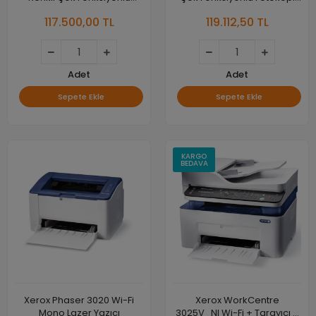
Fotokopi Makinesi
Makinesi
117.500,00 TL
119.112,50 TL
Adet
Adet
Sepete Ekle
Sepete Ekle
KARGO
BEDAVA
Xerox Phaser 3020 Wi-Fi
Xerox WorkCentre
Mono Lazer Yazıcı
3025V_NI Wi-Fi + Tarayıcı +