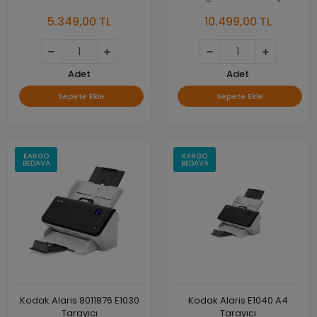
Fotokopi + Faks Mono Çok
5.349,00 TL
10.499,00 TL
Fonksiyonlu Lazer Yazıcı
Adet
Adet
Sepete Ekle
Sepete Ekle
KARGO
KARGO
BEDAVA
BEDAVA
Kodak Alaris 8011876 E1030
Kodak Alaris E1040 A4
Tarayıcı
Tarayıcı