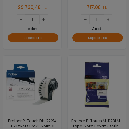
DUBLEKS KABLOSUZ MONO
Si̇yah Kağit Eti̇ket
29.730,48 TL
717,06 TL
LAZER YAZICI
Adet
Adet
Sepete Ekle
Sepete Ekle
Brother P-Touch Dk-22214
Brother P-Touch M-K231 M-
Dk Eti̇ket Sürekli̇ 12Mm X
Tape 12Mm Beyaz Üzeri̇ne