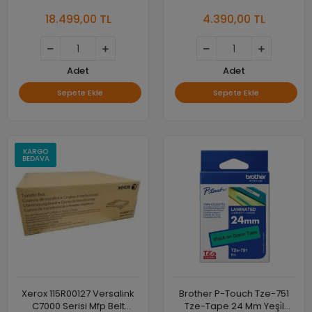
Kamerası, G-Sensor ve Wi-
18.499,00 TL
4.390,00 TL
Fi
Adet
Adet
Sepete Ekle
Sepete Ekle
KARGO
BEDAVA
Xerox 115R00127 Versalink
Brother P-Touch Tze-751
C7000 Serisi Mfp Belt
Tze-Tape 24 Mm Yeşi̇l