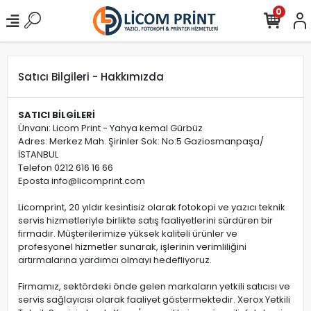
0
Satıcı Bilgileri - Hakkımızda
SATICI BİLGİLERİ
Ünvanı: Licom Print - Yahya kemal Gürbüz
Adres: Merkez Mah. Şirinler Sok: No:5 Gaziosmanpaşa/
İSTANBUL
Telefon 0212 616 16 66
Eposta
info@licomprint.com
Licomprint, 20 yıldır kesintisiz olarak fotokopi ve yazıcı teknik
servis hizmetleriyle birlikte satış faaliyetlerini sürdüren bir
firmadır. Müşterilerimize yüksek kaliteli ürünler ve
profesyonel hizmetler sunarak, işlerinin verimliliğini
artırmalarına yardımcı olmayı hedefliyoruz.
Firmamız, sektördeki önde gelen markaların yetkili satıcısı ve
servis sağlayıcısı olarak faaliyet göstermektedir. Xerox Yetkili