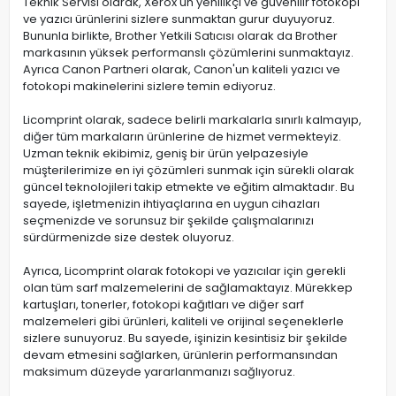
Teknik Servisi olarak, Xerox'un yenilikçi ve güvenilir fotokopi
ve yazıcı ürünlerini sizlere sunmaktan gurur duyuyoruz.
Bununla birlikte, Brother Yetkili Satıcısı olarak da Brother
markasının yüksek performanslı çözümlerini sunmaktayız.
Ayrıca Canon Partneri olarak, Canon'un kaliteli yazıcı ve
fotokopi makinelerini sizlere temin ediyoruz.
Licomprint olarak, sadece belirli markalarla sınırlı kalmayıp,
diğer tüm markaların ürünlerine de hizmet vermekteyiz.
Uzman teknik ekibimiz, geniş bir ürün yelpazesiyle
müşterilerimize en iyi çözümleri sunmak için sürekli olarak
güncel teknolojileri takip etmekte ve eğitim almaktadır. Bu
sayede, işletmenizin ihtiyaçlarına en uygun cihazları
seçmenizde ve sorunsuz bir şekilde çalışmalarınızı
sürdürmenizde size destek oluyoruz.
Ayrıca, Licomprint olarak fotokopi ve yazıcılar için gerekli
olan tüm sarf malzemelerini de sağlamaktayız. Mürekkep
kartuşları, tonerler, fotokopi kağıtları ve diğer sarf
malzemeleri gibi ürünleri, kaliteli ve orijinal seçeneklerle
sizlere sunuyoruz. Bu sayede, işinizin kesintisiz bir şekilde
devam etmesini sağlarken, ürünlerin performansından
maksimum düzeyde yararlanmanızı sağlıyoruz.