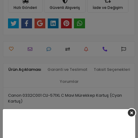
Hızlı Gönderi
Güvenli Alışveriş
İade ve Değişim
Ürün Açıklaması
Garanti ve Teslimat
Taksit Seçenekleri
Yorumlar
Canon 0332C001 CLI-571XL C Mavi Mürekkep Kartuş (Cyan
Kartuş)
Benzer Ürünler