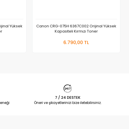
inal Yüksek
Canon CRG-075H 6367C002 Orijinal Yüksek
er
Kapasiteli Kırmızı Toner
 Ekle
Sepete Ekle
6.790,00 TL
Adet
7 / 24 DESTEK
eneği
Öneri ve şikayetlerinizi bize iletebilirsiniz.