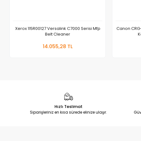
Xerox 115R00127 Versalink C7000 Serisi Mfp
Canon CRG-
Belt Cleaner
K
Sepete Ekle
14.055,28 TL
Adet
Hızlı Teslimat
Siparişleriniz en kısa sürede elinize ulaşır.
Güv