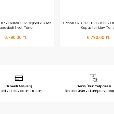
075H 6369C002 Orijinal Yüksek
Canon CRG-075H 6368C002 Orij
apasiteli Siyah Toner
Kapasiteli Mavi Ton
Sepete Ekle
Sepete
6.790,00 TL
6.790,00 TL
Adet
Adet
Güvenli Alışveriş
Geniş Ürün Yelpazesi
enli ve kolay ödeme sistemi
Binlerce ürün ve kampanya seç