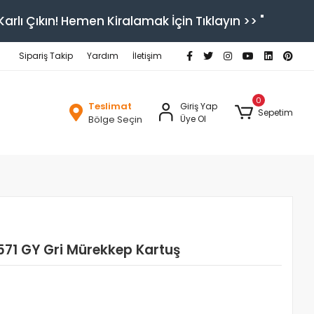
arlı Çıkın! Hemen Kiralamak İçin Tıklayın >> "
Sipariş Takip
Yardım
İletişim
0
Teslimat
Giriş Yap
Sepetim
Bölge Seçin
Üye Ol
71 GY Gri Mürekkep Kartuş