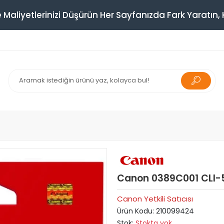
 Maliyetlerinizi Düşürün Her Sayfanızda Fark Yaratın, K
Canon 0389C001 CLI-5
Canon Yetkili Satıcısı
Ürün Kodu:
210099424
Stok:
Stokta yok