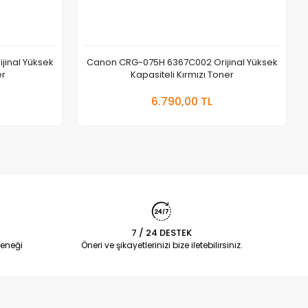
inal Yüksek
Canon CRG-075H 6367C002 Orijinal Yüksek
er
Kapasiteli Kırmızı Toner
 Ekle
Sepete Ekle
6.790,00 TL
Adet
7 / 24 DESTEK
eneği
Öneri ve şikayetlerinizi bize iletebilirsiniz.