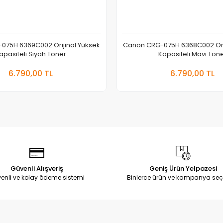
075H 6369C002 Orijinal Yüksek
Canon CRG-075H 6368C002 Orij
apasiteli Siyah Toner
Kapasiteli Mavi Ton
Sepete Ekle
Sepete
6.790,00 TL
6.790,00 TL
Adet
Adet
Güvenli Alışveriş
Geniş Ürün Yelpazesi
enli ve kolay ödeme sistemi
Binlerce ürün ve kampanya seç