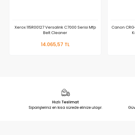
Xerox 115R00127 Versalink C7000 Serisi Mfp
Canon CRG-
Belt Cleaner
K
Sepete Ekle
14.065,57 TL
Adet
Hızlı Teslimat
Siparişleriniz en kısa sürede elinize ulaşır.
Güv