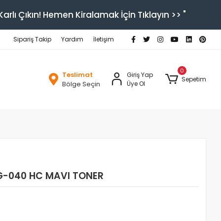
arlı Çıkın! Hemen Kiralamak İçin Tıklayın >> "
Sipariş Takip
Yardım
İletişim
0
Teslimat
Giriş Yap
Sepetim
Bölge Seçin
Üye Ol
-040 HC MAVI TONER