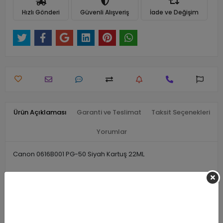
Hızlı Gönderi
Güvenli Alışveriş
İade ve Değişim
Ürün Açıklaması
Garanti ve Teslimat
Taksit Seçenekleri
Yorumlar
Canon 0616B001 PG-50 Siyah Kartuş 22ML
Benzer Ürünler