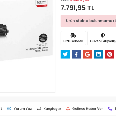
7.791,95 TL
Ürün stokta bulunmamaktadı
Hızlı Gönderi
Güvenli Alışveriş
Et
Yorum Yaz
Karşılaştır
Gelince Haber Ver