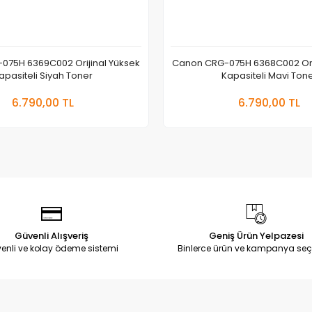
075H 6369C002 Orijinal Yüksek
Canon CRG-075H 6368C002 Orij
apasiteli Siyah Toner
Kapasiteli Mavi Ton
Sepete Ekle
Sepete
6.790,00 TL
6.790,00 TL
Adet
Adet
Güvenli Alışveriş
Geniş Ürün Yelpazesi
enli ve kolay ödeme sistemi
Binlerce ürün ve kampanya seç