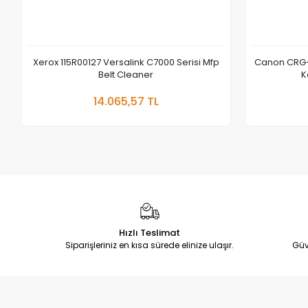
Xerox 115R00127 Versalink C7000 Serisi Mfp
Canon CRG-
Belt Cleaner
K
Sepete Ekle
14.065,57 TL
Adet
Hızlı Teslimat
Siparişleriniz en kısa sürede elinize ulaşır.
Güv