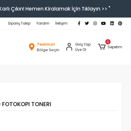
arlı Çıkın! Hemen Kiralamak İçin Tıklayın >> "
Sipariş Takip
Yardım
İletişim
0
Teslimat
Giriş Yap
Sepetim
Bölge Seçin
Üye Ol
 FOTOKOPI TONERI