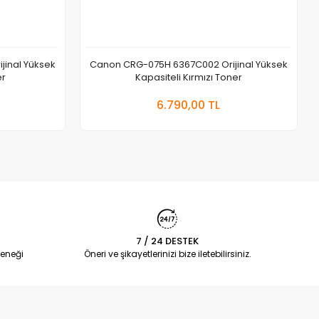
inal Yüksek
Canon CRG-075H 6367C002 Orijinal Yüksek
er
Kapasiteli Kırmızı Toner
 Ekle
Sepete Ekle
6.790,00 TL
Adet
7 / 24 DESTEK
eneği
Öneri ve şikayetlerinizi bize iletebilirsiniz.