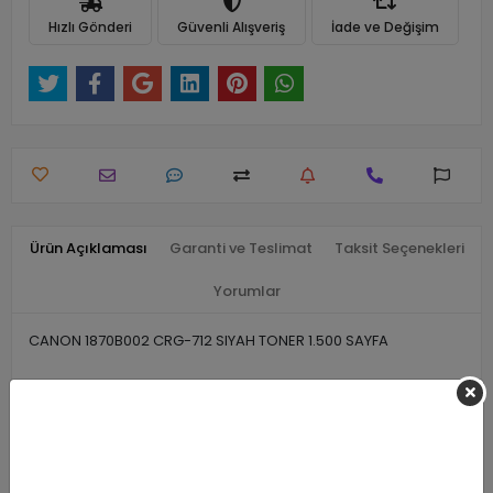
Hızlı Gönderi
Güvenli Alışveriş
İade ve Değişim
Ürün Açıklaması
Garanti ve Teslimat
Taksit Seçenekleri
Yorumlar
CANON 1870B002 CRG-712 SIYAH TONER 1.500 SAYFA
Benzer Ürünler