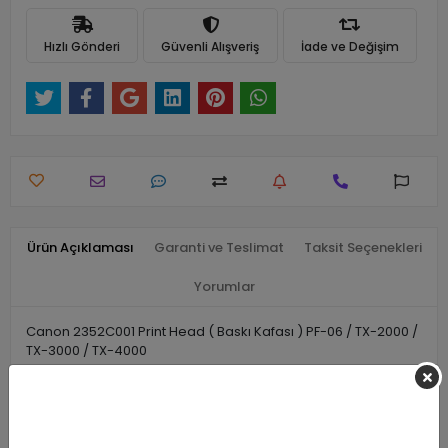
Hızlı Gönderi
Güvenli Alışveriş
İade ve Değişim
Ürün Açıklaması
Garanti ve Teslimat
Taksit Seçenekleri
Yorumlar
Canon 2352C001 Print Head ( Baskı Kafası ) PF-06 / TX-2000 /
TX-3000 / TX-4000
Benzer Ürünler