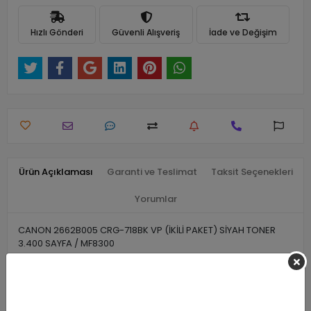
Hızlı Gönderi
Güvenli Alışveriş
İade ve Değişim
Ürün Açıklaması
Garanti ve Teslimat
Taksit Seçenekleri
Yorumlar
CANON 2662B005 CRG-718BK VP (İKİLİ PAKET) SİYAH TONER
3.400 SAYFA / MF8300
Benzer Ürünler