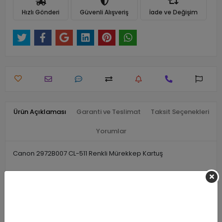
Hızlı Gönderi
Güvenli Alışveriş
İade ve Değişim
Ürün Açıklaması
Garanti ve Teslimat
Taksit Seçenekleri
Yorumlar
Canon 2972B007 CL-511 Renkli Mürekkep Kartuş
Benzer Ürünler