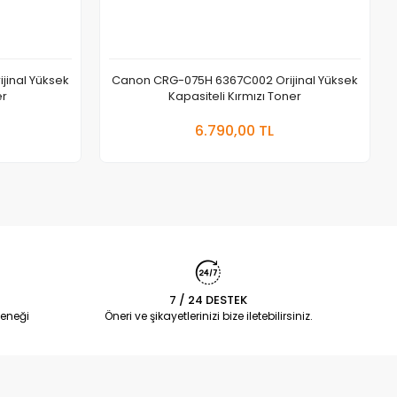
inal Yüksek
Canon CRG-075H 6367C002 Orijinal Yüksek
er
Kapasiteli Kırmızı Toner
 Ekle
Sepete Ekle
6.790,00 TL
Adet
7 / 24 DESTEK
eneği
Öneri ve şikayetlerinizi bize iletebilirsiniz.