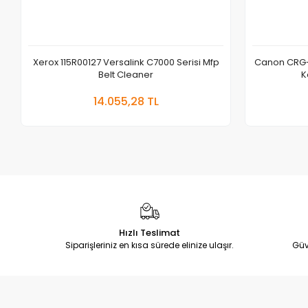
Xerox 115R00127 Versalink C7000 Serisi Mfp
Canon CRG-
Belt Cleaner
K
Sepete Ekle
14.055,28 TL
Adet
Hızlı Teslimat
Siparişleriniz en kısa sürede elinize ulaşır.
Güv