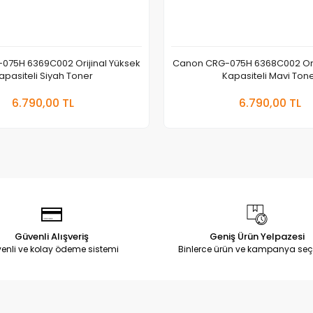
075H 6369C002 Orijinal Yüksek
Canon CRG-075H 6368C002 Orij
apasiteli Siyah Toner
Kapasiteli Mavi Ton
Sepete Ekle
Sepete
6.790,00 TL
6.790,00 TL
Adet
Adet
Güvenli Alışveriş
Geniş Ürün Yelpazesi
enli ve kolay ödeme sistemi
Binlerce ürün ve kampanya seç