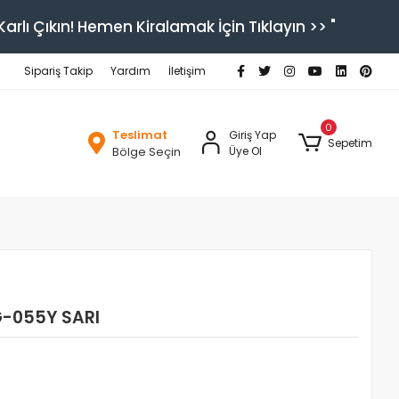
arlı Çıkın! Hemen Kiralamak İçin Tıklayın >> "
Sipariş Takip
Yardım
İletişim
0
Teslimat
Giriş Yap
Sepetim
Bölge Seçin
Üye Ol
-055Y SARI