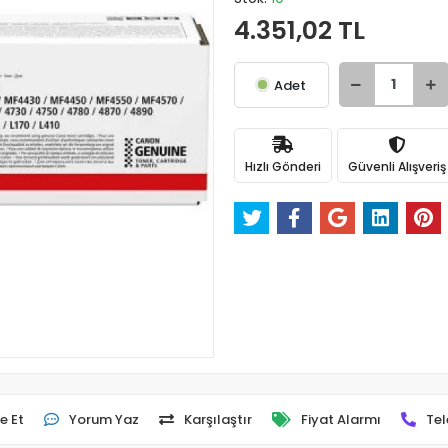
4.351,02 TL
Adet
Hızlı Gönderi
Güvenli Alışveriş
e Et
Yorum Yaz
Karşılaştır
Fiyat Alarmı
Tel