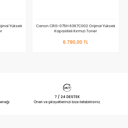
inal Yüksek
Canon CRG-075H 6367C002 Orijinal Yüksek
er
Kapasiteli Kırmızı Toner
 Ekle
Sepete Ekle
6.790,00 TL
Adet
7 / 24 DESTEK
eneği
Öneri ve şikayetlerinizi bize iletebilirsiniz.