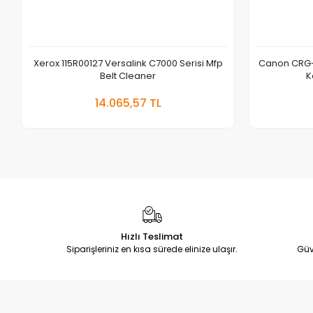
Xerox 115R00127 Versalink C7000 Serisi Mfp
Canon CRG-
Belt Cleaner
K
Sepete Ekle
14.065,57 TL
Adet
Hızlı Teslimat
Siparişleriniz en kısa sürede elinize ulaşır.
Güv