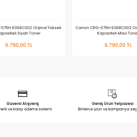
075H 6369C002 Orijinal Yüksek
Canon CRG-075H 6368C002 Orij
apasiteli Siyah Toner
Kapasiteli Mavi Ton
Sepete Ekle
Sepete
6.790,00 TL
6.790,00 TL
Adet
Adet
Güvenli Alışveriş
Geniş Ürün Yelpazesi
enli ve kolay ödeme sistemi
Binlerce ürün ve kampanya seç