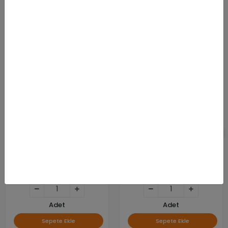
Benzer Ürünler
KARGO
BEDAVA
Xerox 115R00127 Versalink
Canon CRG-075H
C7000 Serisi Mfp Belt
6369C002 Orijinal Yüksek
Cleaner
Kapasiteli Siyah Toner
14.065,57 TL
6.790,00 TL
Adet
Adet
Sepete Ekle
Sepete Ekle