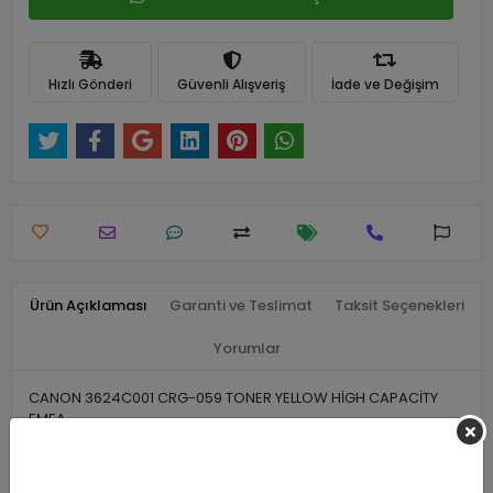
Hızlı Gönderi
Güvenli Alışveriş
İade ve Değişim
Ürün Açıklaması
Garanti ve Teslimat
Taksit Seçenekleri
Yorumlar
CANON 3624C001 CRG-059 TONER YELLOW HİGH CAPACİTY
EMEA