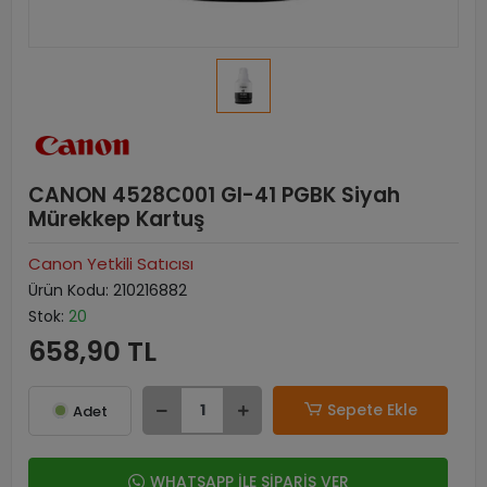
CANON 4528C001 GI-41 PGBK Siyah
Mürekkep Kartuş
Canon Yetkili Satıcısı
Ürün Kodu:
210216882
Stok:
20
658,90 TL
Sepete Ekle
Adet
WHATSAPP İLE SİPARİŞ VER