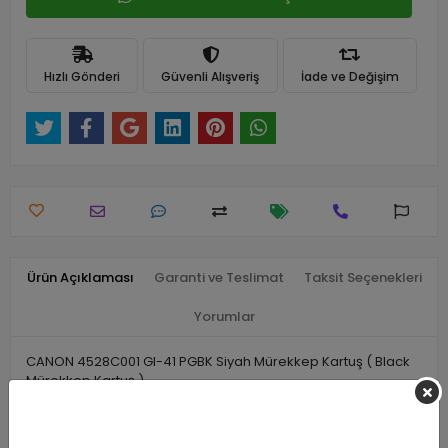
Hızlı Gönderi
Güvenli Alışveriş
İade ve Değişim
Ürün Açıklaması
Garanti ve Teslimat
Taksit Seçenekleri
Yorumlar
CANON 4528C001 GI-41 PGBK Siyah Mürekkep Kartuş ( Black
Mürekkep Kartuş )