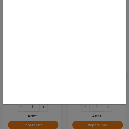
Benzer Ürünler
KARGO
BEDAVA
Xerox 115R00127 Versalink
Canon CRG-075H
C7000 Serisi Mfp Belt
6369C002 Orijinal Yüksek
Cleaner
Kapasiteli Siyah Toner
14.065,57 TL
6.790,00 TL
Adet
Adet
Sepete Ekle
Sepete Ekle