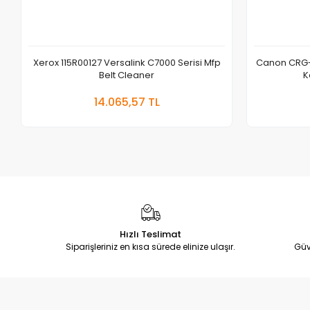
Xerox 115R00127 Versalink C7000 Serisi Mfp
Canon CRG-
Belt Cleaner
K
Sepete Ekle
14.065,57 TL
Adet
Hızlı Teslimat
Siparişleriniz en kısa sürede elinize ulaşır.
Güv