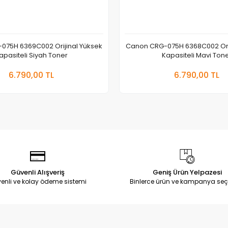
075H 6369C002 Orijinal Yüksek
Canon CRG-075H 6368C002 Orij
apasiteli Siyah Toner
Kapasiteli Mavi Ton
Sepete Ekle
Sepete
6.790,00 TL
6.790,00 TL
Adet
Adet
Güvenli Alışveriş
Geniş Ürün Yelpazesi
enli ve kolay ödeme sistemi
Binlerce ürün ve kampanya seç