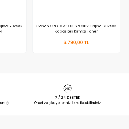
inal Yüksek
Canon CRG-075H 6367C002 Orijinal Yüksek
er
Kapasiteli Kırmızı Toner
 Ekle
Sepete Ekle
6.790,00 TL
Adet
7 / 24 DESTEK
eneği
Öneri ve şikayetlerinizi bize iletebilirsiniz.