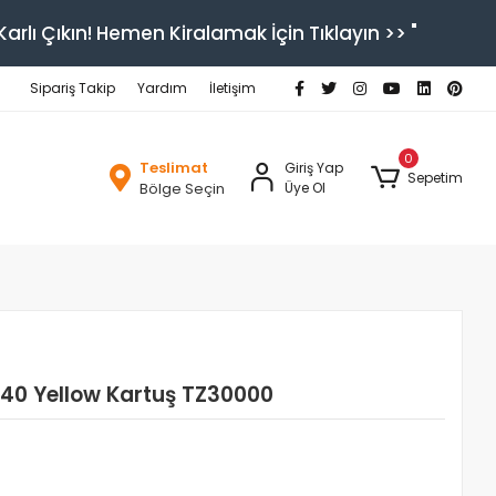
arlı Çıkın! Hemen Kiralamak İçin Tıklayın >> "
Sipariş Takip
Yardım
İletişim
0
Teslimat
Giriş Yap
Sepetim
Bölge Seçin
Üye Ol
40 Yellow Kartuş TZ30000