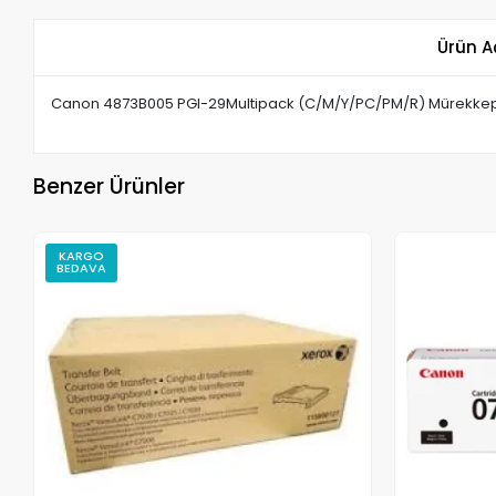
Ürün A
Canon 4873B005 PGI-29Multipack (C/M/Y/PC/PM/R) Mürekkep
Benzer Ürünler
KARGO
BEDAVA