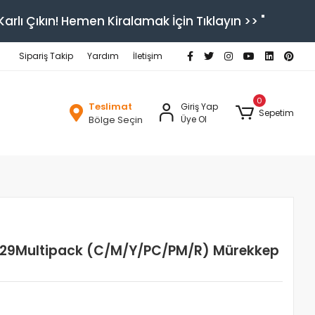
arlı Çıkın! Hemen Kiralamak İçin Tıklayın >> "
Sipariş Takip
Yardım
İletişim
0
Teslimat
Giriş Yap
Sepetim
Bölge Seçin
Üye Ol
29Multipack (C/M/Y/PC/PM/R) Mürekkep