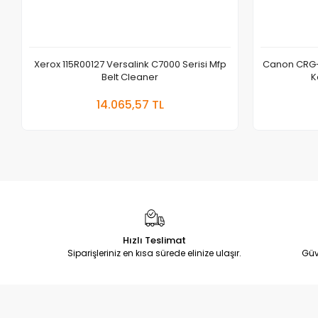
Xerox 115R00127 Versalink C7000 Serisi Mfp
Canon CRG-
Belt Cleaner
K
Sepete Ekle
14.065,57 TL
Adet
Hızlı Teslimat
Siparişleriniz en kısa sürede elinize ulaşır.
Güv