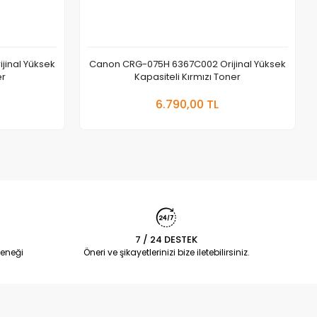
inal Yüksek
Canon CRG-075H 6367C002 Orijinal Yüksek
er
Kapasiteli Kırmızı Toner
 Ekle
Sepete Ekle
6.790,00 TL
Adet
7 / 24 DESTEK
eneği
Öneri ve şikayetlerinizi bize iletebilirsiniz.