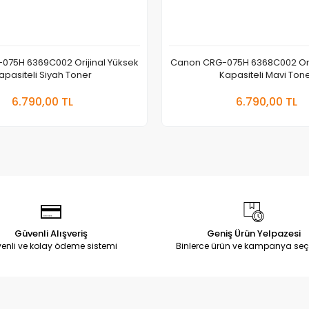
075H 6369C002 Orijinal Yüksek
Canon CRG-075H 6368C002 Orij
apasiteli Siyah Toner
Kapasiteli Mavi Ton
Sepete Ekle
Sepete
6.790,00 TL
6.790,00 TL
Adet
Adet
Güvenli Alışveriş
Geniş Ürün Yelpazesi
enli ve kolay ödeme sistemi
Binlerce ürün ve kampanya seç