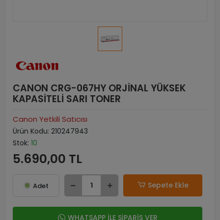
CANON CRG-067HY ORJİNAL YÜKSEK
KAPASİTELİ SARI TONER
Canon Yetkili Satıcısı
Ürün Kodu:
210247943
Stok:
10
5.690,00 TL
Sepete Ekle
Adet
WHATSAPP İLE SİPARİŞ VER