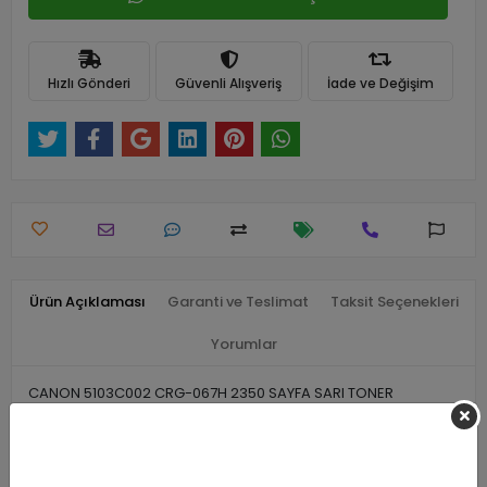
Hızlı Gönderi
Güvenli Alışveriş
İade ve Değişim
Ürün Açıklaması
Garanti ve Teslimat
Taksit Seçenekleri
Yorumlar
CANON 5103C002 CRG-067H 2350 SAYFA SARI TONER
Benzer Ürünler