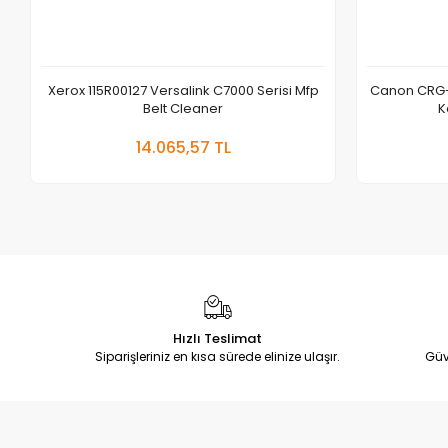
Xerox 115R00127 Versalink C7000 Serisi Mfp
Canon CRG-
Belt Cleaner
K
Sepete Ekle
14.065,57 TL
Adet
Hızlı Teslimat
Siparişleriniz en kısa sürede elinize ulaşır.
Güv