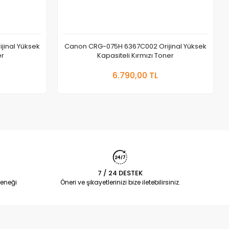
inal Yüksek
Canon CRG-075H 6367C002 Orijinal Yüksek
er
Kapasiteli Kırmızı Toner
 Ekle
Sepete Ekle
6.790,00 TL
Adet
7 / 24 DESTEK
eneği
Öneri ve şikayetlerinizi bize iletebilirsiniz.