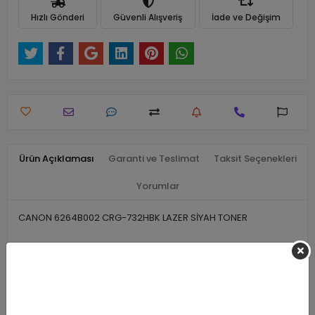
Hızlı Gönderi
Güvenli Alışveriş
İade ve Değişim
Ürün Açıklaması
Garanti ve Teslimat
Taksit Seçenekleri
Yorumlar
CANON 6264B002 CRG-732HBK LAZER SİYAH TONER
Benzer Ürünler