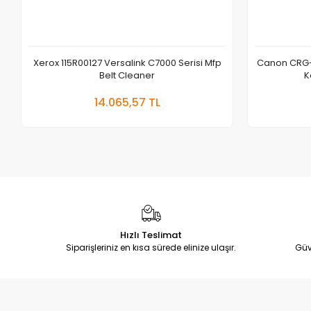
Xerox 115R00127 Versalink C7000 Serisi Mfp
Canon CRG-
Belt Cleaner
K
Sepete Ekle
14.065,57 TL
Adet
Hızlı Teslimat
Siparişleriniz en kısa sürede elinize ulaşır.
Güv