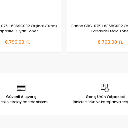
075H 6369C002 Orijinal Yüksek
Canon CRG-075H 6368C002 Orij
apasiteli Siyah Toner
Kapasiteli Mavi Ton
Sepete Ekle
Sepete
6.790,00 TL
6.790,00 TL
Adet
Adet
Güvenli Alışveriş
Geniş Ürün Yelpazesi
enli ve kolay ödeme sistemi
Binlerce ürün ve kampanya seç