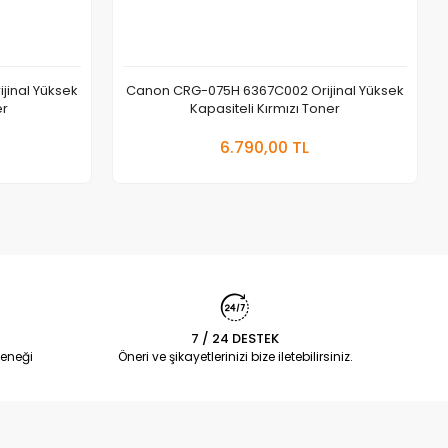
inal Yüksek
Canon CRG-075H 6367C002 Orijinal Yüksek
er
Kapasiteli Kırmızı Toner
 Ekle
Sepete Ekle
6.790,00 TL
Adet
7 / 24 DESTEK
eneği
Öneri ve şikayetlerinizi bize iletebilirsiniz.