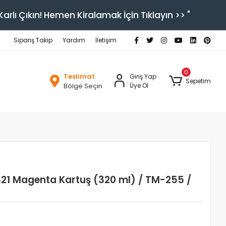
arlı Çıkın! Hemen Kiralamak İçin Tıklayın >> "
Sipariş Takip
Yardım
İletişim
0
Teslimat
Giriş Yap
Sepetim
Bölge Seçin
Üye Ol
21 Magenta Kartuş (320 ml) / TM-255 /