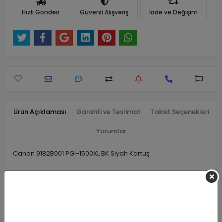
Hızlı Gönderi
Güvenli Alışveriş
İade ve Değişim
Ürün Açıklaması
Garanti ve Teslimat
Taksit Seçenekleri
Yorumlar
Canon 9182B001 PGI-1500XL BK Siyah Kartuş
Benzer Ürünler