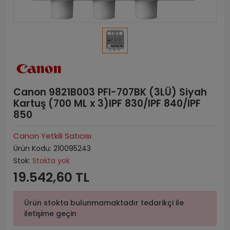
Canon 9821B003 PFI-707BK (3LÜ) Siyah
Kartuş (700 ML x 3)IPF 830/IPF 840/IPF
850
Canon Yetkili Satıcısı
Ürün Kodu:
210095243
Stok:
Stokta yok
19.542,60 TL
Ürün stokta bulunmamaktadır tedarikçi ile
iletişime geçin