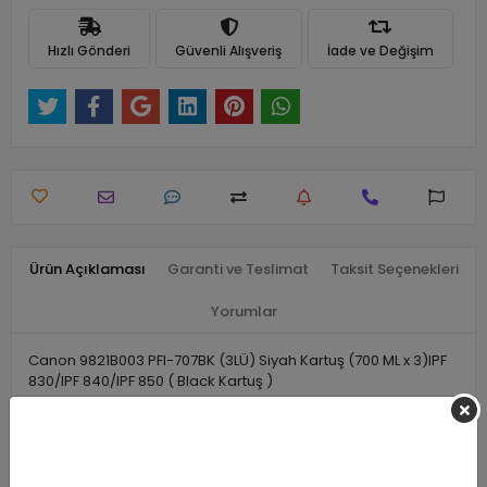
Hızlı Gönderi
Güvenli Alışveriş
İade ve Değişim
Ürün Açıklaması
Garanti ve Teslimat
Taksit Seçenekleri
Yorumlar
Canon 9821B003 PFI-707BK (3LÜ) Siyah Kartuş (700 ML x 3)IPF
830/IPF 840/IPF 850 ( Black Kartuş )
Benzer Ürünler