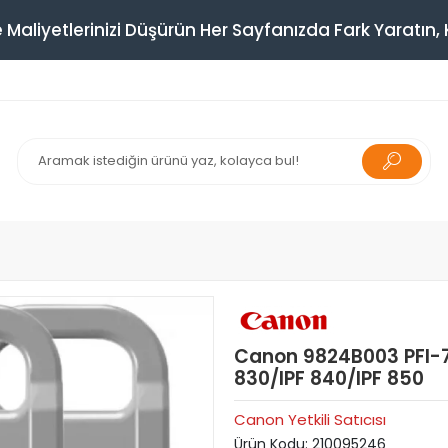
 Maliyetlerinizi Düşürün Her Sayfanızda Fark Yaratın, K
Canon 9824B003 PFI-70
830/IPF 840/IPF 850
Canon Yetkili Satıcısı
Ürün Kodu:
210095246