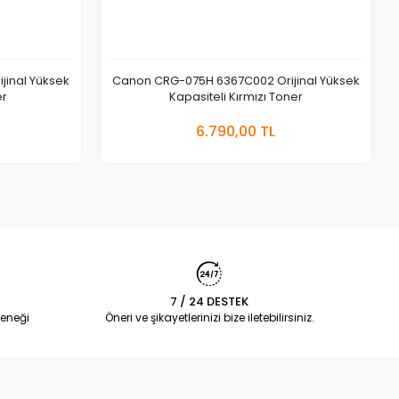
inal Yüksek
Canon CRG-075H 6367C002 Orijinal Yüksek
er
Kapasiteli Kırmızı Toner
 Ekle
Sepete Ekle
6.790,00 TL
Adet
7 / 24 DESTEK
eneği
Öneri ve şikayetlerinizi bize iletebilirsiniz.