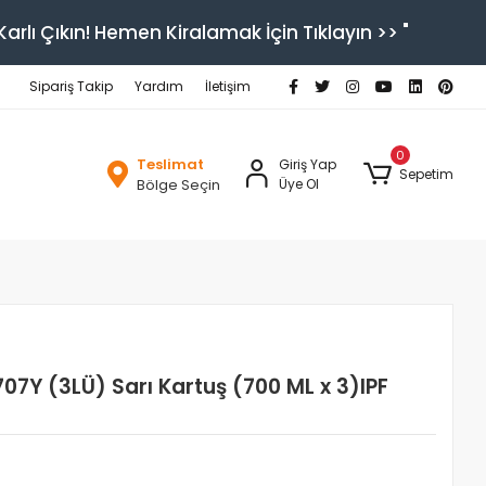
arlı Çıkın! Hemen Kiralamak İçin Tıklayın >> "
Sipariş Takip
Yardım
İletişim
0
Teslimat
Giriş Yap
Sepetim
Bölge Seçin
Üye Ol
7Y (3LÜ) Sarı Kartuş (700 ML x 3)IPF