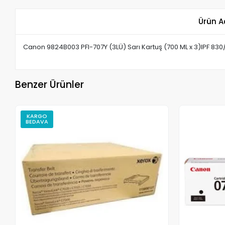
Ürün A
Canon 9824B003 PFI-707Y (3LÜ) Sarı Kartuş (700 ML x 3)IPF 830/
Benzer Ürünler
KARGO
BEDAVA