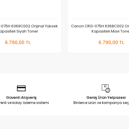
075H 6369C002 Orijinal Yüksek
Canon CRG-075H 6368C002 Orij
apasiteli Siyah Toner
Kapasiteli Mavi Ton
Sepete Ekle
Sepete
6.790,00 TL
6.790,00 TL
Adet
Adet
Güvenli Alışveriş
Geniş Ürün Yelpazesi
enli ve kolay ödeme sistemi
Binlerce ürün ve kampanya seç