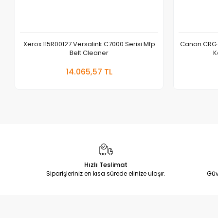
Xerox 115R00127 Versalink C7000 Serisi Mfp
Canon CRG-
Belt Cleaner
K
Sepete Ekle
14.065,57 TL
Adet
Hızlı Teslimat
Siparişleriniz en kısa sürede elinize ulaşır.
Güv