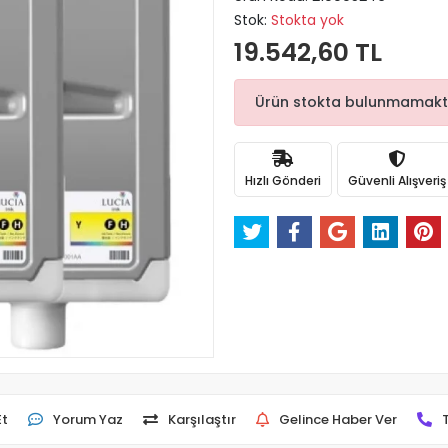
Stok:
Stokta yok
19.542,60 TL
Ürün stokta bulunmamaktadı
Hızlı Gönderi
Güvenli Alışveriş
Et
Yorum Yaz
Karşılaştır
Gelince Haber Ver