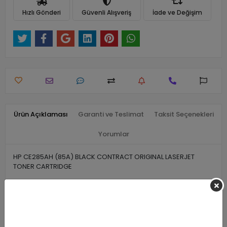
Hızlı Gönderi
Güvenli Alışveriş
İade ve Değişim
Ürün Açıklaması
Garanti ve Teslimat
Taksit Seçenekleri
Yorumlar
HP CE285AH (85A) BLACK CONTRACT ORIGINAL LASERJET
TONER CARTRIDGE
Benzer Ürünler