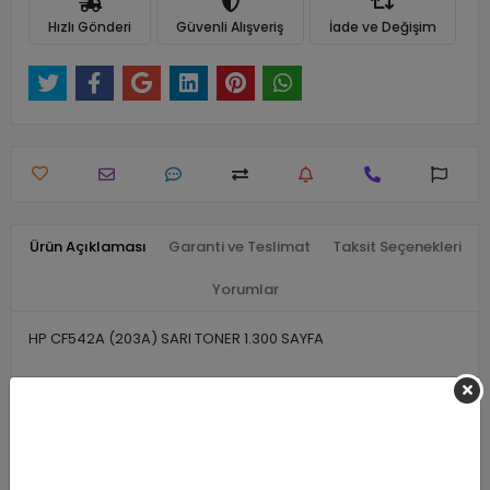
Hızlı Gönderi
Güvenli Alışveriş
İade ve Değişim
Ürün Açıklaması
Garanti ve Teslimat
Taksit Seçenekleri
Yorumlar
HP CF542A (203A) SARI TONER 1.300 SAYFA
Benzer Ürünler