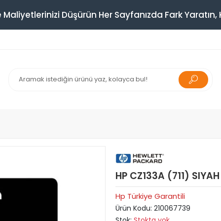
 Maliyetlerinizi Düşürün Her Sayfanızda Fark Yaratın, K
HP CZ133A (711) SIY
Hp Türkiye Garantili
Ürün Kodu:
210067739
Stok:
Stokta yok