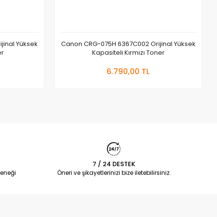
inal Yüksek
Canon CRG-075H 6367C002 Orijinal Yüksek
er
Kapasiteli Kırmızı Toner
 Ekle
Sepete Ekle
6.790,00 TL
Adet
7 / 24 DESTEK
eneği
Öneri ve şikayetlerinizi bize iletebilirsiniz.