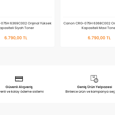
075H 6369C002 Orijinal Yüksek
Canon CRG-075H 6368C002 Orij
apasiteli Siyah Toner
Kapasiteli Mavi Ton
Sepete Ekle
Sepete
6.790,00 TL
6.790,00 TL
Adet
Adet
Güvenli Alışveriş
Geniş Ürün Yelpazesi
enli ve kolay ödeme sistemi
Binlerce ürün ve kampanya seç