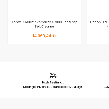
Xerox 115R00127 Versalink C7000 Serisi Mfp
Canon CRG-
Belt Cleaner
K
Sepete Ekle
14.060,44 TL
Adet
Hızlı Teslimat
Siparişleriniz en kısa sürede elinize ulaşır.
Güv