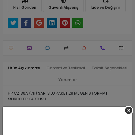
Hızlı Gönderi
Güvenli Alışveriş
İade ve Değişim
Ürün Açıklaması
Garanti ve Teslimat
Taksit Seçenekleri
Yorumlar
HP CZ136A (711) SARI 3 LU PAKET 29 ML GENIS FORMAT
MUREKKEP KARTUSU
Benzer Ürünler