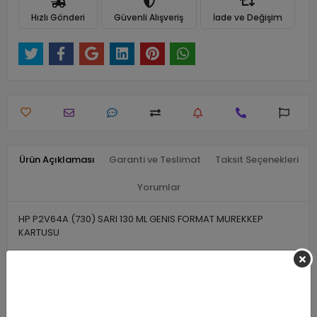
Hızlı Gönderi
Güvenli Alışveriş
İade ve Değişim
Ürün Açıklaması
Garanti ve Teslimat
Taksit Seçenekleri
Yorumlar
HP P2V64A (730) SARI 130 ML GENIS FORMAT MUREKKEP
KARTUSU
Benzer Ürünler