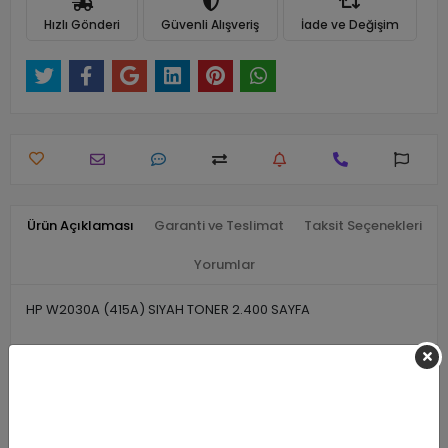
Hızlı Gönderi
Güvenli Alışveriş
İade ve Değişim
Ürün Açıklaması
Garanti ve Teslimat
Taksit Seçenekleri
Yorumlar
HP W2030A (415A) SIYAH TONER 2.400 SAYFA
Benzer Ürünler