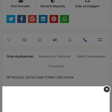
Hızlı Gönderi
Güvenli Alışveriş
İade ve Değişim
Ürün Açıklaması
Garanti ve Teslimat
Taksit Seçenekleri
Yorumlar
HP W2212A (207A) SARI TONER 1.250 SAYFA
Benzer Ürünler