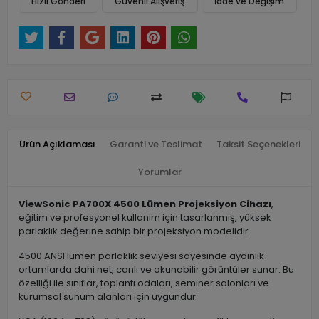
Hızlı Gönderi
Güvenli Alışveriş
İade ve Değişim
Ürün Açıklaması
Garanti ve Teslimat
Taksit Seçenekleri
Yorumlar
ViewSonic PA700X 4500 Lümen Projeksiyon Cihazı
,
eğitim ve profesyonel kullanım için tasarlanmış, yüksek
parlaklık değerine sahip bir projeksiyon modelidir.
4500 ANSI lümen parlaklık seviyesi sayesinde aydınlık
ortamlarda dahi net, canlı ve okunabilir görüntüler sunar. Bu
özelliği ile sınıflar, toplantı odaları, seminer salonları ve
kurumsal sunum alanları için uygundur.