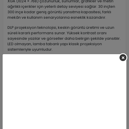
XGA (1024 × 768) çözünürlük, sunumlar, grafikler ve metin
ağırlıklı içerikler için yeterli detay seviyesi sağlar. 30 inçten
300 inçe kadar geniş görüntü yansıtma kapasitesi, farklı
mekân ve kullanım senaryolarına esneklik kazandırır.
DLP projeksiyon teknolojisi, keskin görüntü üretimi ve uzun
süreli kararlı performans sunar. Yüksek kontrast oranı
sayesinde yazılar ve görseller daha belirgin şekilde yansıtılır.
LED olmayan, lamba tabanlı yapı klasik projeksiyon
sistemleriyle uyumludur.
HDMI ve VGA bağlantı seçenekleri ile bilgisayar, dizüstü,
medya oynatıcı ve diğer görüntü kaynaklarıyla kolayca
bağlantı kurulabilir. USB bağlantısı, harici donanımlar için ek
kullanım kolaylığı sağlar.
Normal ve ekonomi modları sayesinde lamba ömrü verimli
şekilde kullanılır ve uzun süreli işletme maliyetleri düşürülür.
Kompakt gövde yapısı ve sade tasarımı, sabit veya
taşınabilir kurulumlar için uygundur.
Eğitim kurumları, ofisler, kurumsal sunumlar ve geniş
alanlarda güçlü parlaklık gerektiren projeksiyon ihtiyaçları
için güvenilir bir çözüm sunar.