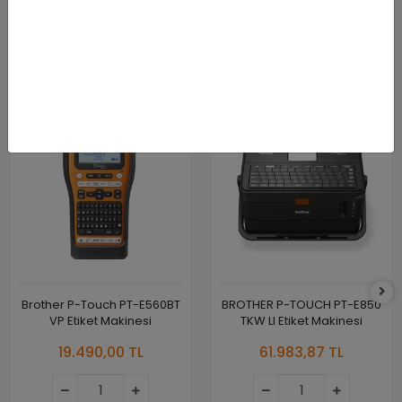
Benzer Ürünler
KARGO
KARGO
BEDAVA
BEDAVA
Brother P-Touch PT-E560BT
BROTHER P-TOUCH PT-E850
VP Etiket Makinesi
TKW LI Etiket Makinesi
19.490,00 TL
61.983,87 TL