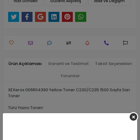
Hızlı Gönderi
Güvenli Alışveriş
İade ve Değişim
Ürün Açıklaması
Garanti ve Teslimat
Taksit Seçenekleri
Yorumlar
XEXerox 006R04390 Yellow Toner C230/C235 1500 Sayfa Sarı
Toner
Türü Yazıcı Toneri
Benzer Ürünler