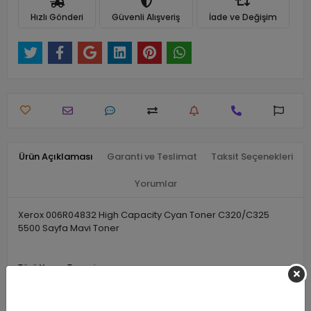
Hızlı Gönderi
Güvenli Alışveriş
İade ve Değişim
Ürün Açıklaması
Garanti ve Teslimat
Taksit Seçenekleri
Yorumlar
Xerox 006R04832 High Capacity Cyan Toner C320/C325
5500 Sayfa Mavi Toner
Türü Yazıcı Toneri