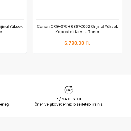
inal Yüksek
Canon CRG-075H 6367C002 Orijinal Yüksek
er
Kapasiteli Kırmızı Toner
 Ekle
Sepete Ekle
6.790,00 TL
Adet
7 / 24 DESTEK
eneği
Öneri ve şikayetlerinizi bize iletebilirsiniz.