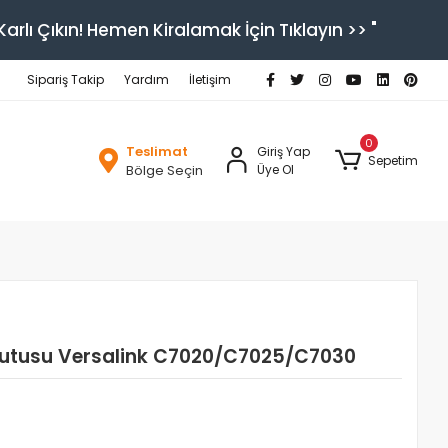
arlı Çıkın! Hemen Kiralamak İçin Tıklayın >> "
Sipariş Takip
Yardım
İletişim
0
Teslimat
Giriş Yap
Sepetim
Bölge Seçin
Üye Ol
 Kutusu Versalink C7020/C7025/C7030