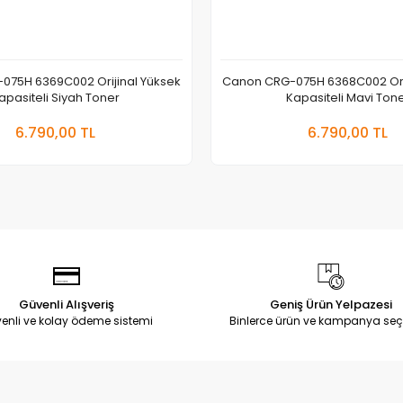
075H 6369C002 Orijinal Yüksek
Canon CRG-075H 6368C002 Orij
apasiteli Siyah Toner
Kapasiteli Mavi Ton
Sepete Ekle
Sepete
6.790,00 TL
6.790,00 TL
Adet
Adet
Güvenli Alışveriş
Geniş Ürün Yelpazesi
enli ve kolay ödeme sistemi
Binlerce ürün ve kampanya seç