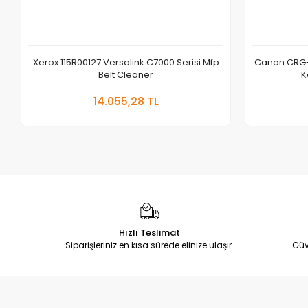
Xerox 115R00127 Versalink C7000 Serisi Mfp
Canon CRG-
Belt Cleaner
K
Sepete Ekle
14.055,28 TL
Adet
Hızlı Teslimat
Siparişleriniz en kısa sürede elinize ulaşır.
Güv