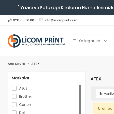
" Yazıcı ve Fotokopi Kiralama Hizmetlerimizle
0212 616 16 66
info@licomprint.com
Kategoriler
Ana Sayfa
ATEX
Markalar
ATEX
Asus
Brother
Canon
Ürün bu
Dell