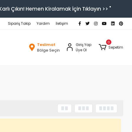
arlı Çıkın! Hemen Kiralamak İçin Tıklayın >> "
Sipariş Takip
Yardım
İletişim
0
Teslimat
Giriş Yap
Sepetim
Bölge Seçin
Üye Ol