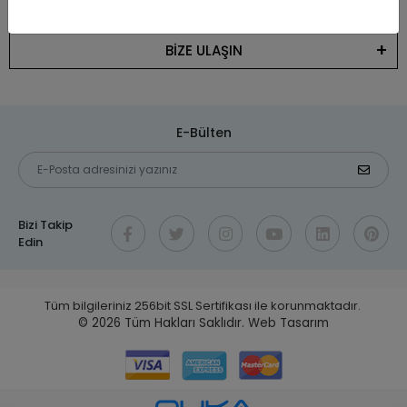
KATEGORİLER
BİZE ULAŞIN
E-Bülten
Bizi Takip
Edin
Tüm bilgileriniz 256bit SSL Sertifikası ile korunmaktadır.
© 2026
Tüm Hakları Saklıdır.
Web Tasarım