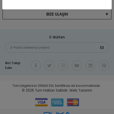
KATEGORİLER
BİZE ULAŞIN
E-Bülten
Bizi Takip
Edin
Tüm bilgileriniz 256bit SSL Sertifikası ile korunmaktadır.
© 2026
Tüm Hakları Saklıdır.
Web Tasarım