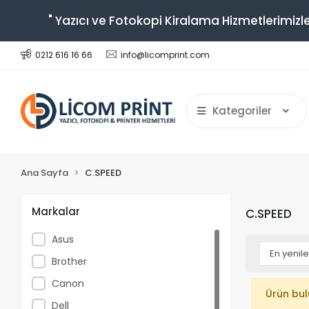
" Yazıcı ve Fotokopi Kiralama Hizmetlerimizle
0212 616 16 66
info@licomprint.com
Kategoriler
Ana Sayfa
C.SPEED
Markalar
C.SPEED
Asus
Brother
Canon
Ürün bu
Dell