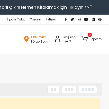
arlı Çıkın! Hemen Kiralamak İçin Tıklayın >> "
Sipariş Takip
Yardım
İletişim
0
Teslimat
Giriş Yap
Sepetim
Bölge Seçin
Üye Ol