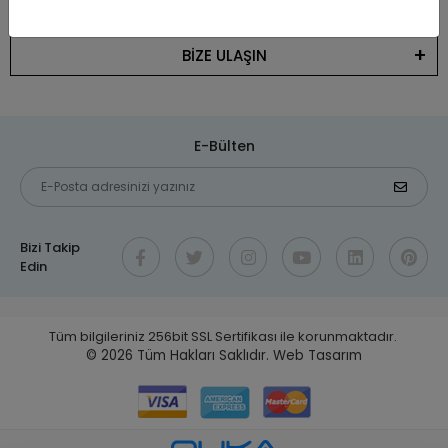
KATEGORİLER
BİZE ULAŞIN
E-Bülten
Bizi Takip
Edin
Tüm bilgileriniz 256bit SSL Sertifikası ile korunmaktadır.
© 2026
Tüm Hakları Saklıdır.
Web Tasarım