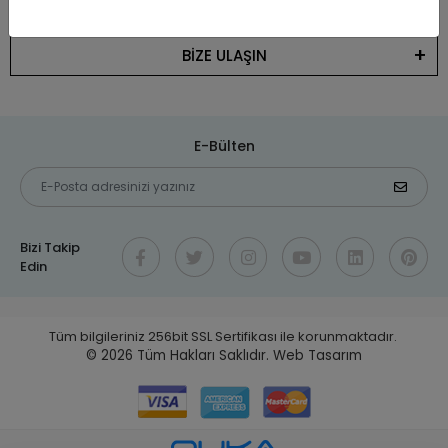
KATEGORİLER
BİZE ULAŞIN
E-Bülten
Bizi Takip
Edin
Tüm bilgileriniz 256bit SSL Sertifikası ile korunmaktadır.
© 2026
Tüm Hakları Saklıdır.
Web Tasarım