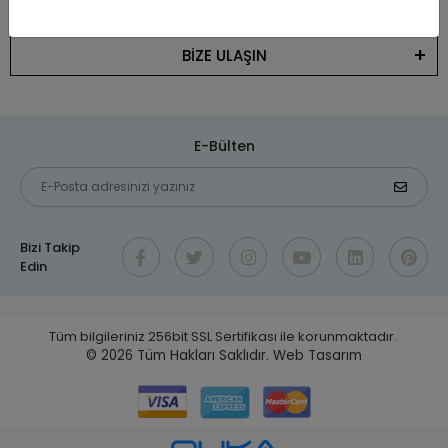
KATEGORİLER
BİZE ULAŞIN
E-Bülten
Bizi Takip
Edin
Tüm bilgileriniz 256bit SSL Sertifikası ile korunmaktadır.
© 2026
Tüm Hakları Saklıdır.
Web Tasarım