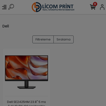
0
Dell
Filtreleme
Sıralama
Dell SE2425HM 23.8" 5 ms