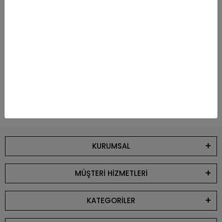
Güvenli Alışveriş
Güvenli ve kolay ödeme sistemi
Geniş Ürün Yelpazesi
Binlerce ürün ve kampanya seçeneği
7 / 24 DESTEK
Öneri ve şikayetlerinizi bize iletebilirsiniz.
KURUMSAL
MÜŞTERİ HİZMETLERİ
KATEGORİLER