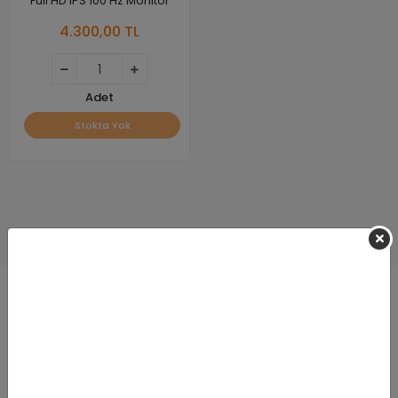
Full HD IPS 100 Hz Monitör
4.300,00 TL
Adet
Stokta Yok
Hızlı Teslimat
Siparişleriniz en kısa sürede elinize ulaşır.