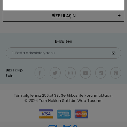
KATEGORİLER
BİZE ULAŞIN
E-Bülten
Bizi Takip
Edin
Tüm bilgileriniz 256bit SSL Sertifikası ile korunmaktadır.
© 2026
Tüm Hakları Saklıdır.
Web Tasarım