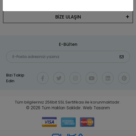
KATEGORİLER
BİZE ULAŞIN
E-Bülten
Bizi Takip
Edin
Tüm bilgileriniz 256bit SSL Sertifikası ile korunmaktadır.
© 2026
Tüm Hakları Saklıdır.
Web Tasarım