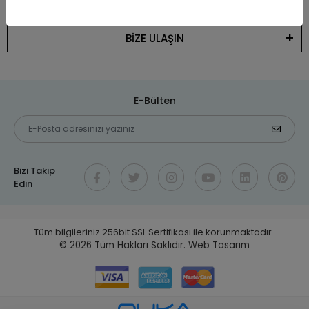
KATEGORİLER
BİZE ULAŞIN
E-Bülten
Bizi Takip
Edin
Tüm bilgileriniz 256bit SSL Sertifikası ile korunmaktadır.
© 2026
Tüm Hakları Saklıdır.
Web Tasarım