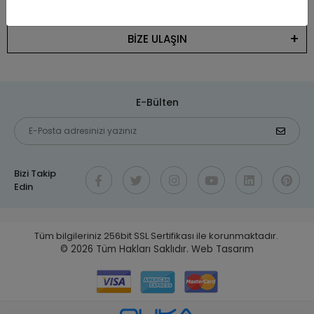
KATEGORİLER
BİZE ULAŞIN
E-Bülten
Bizi Takip
Edin
Tüm bilgileriniz 256bit SSL Sertifikası ile korunmaktadır.
© 2026
Tüm Hakları Saklıdır.
Web Tasarım