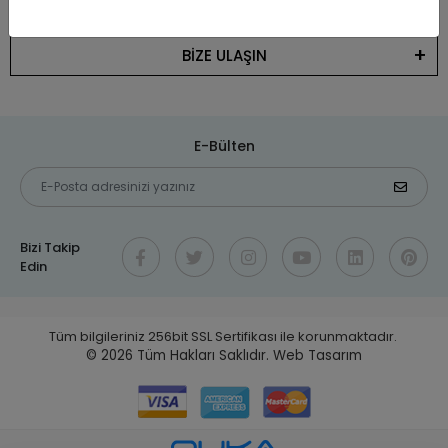
KATEGORİLER
BİZE ULAŞIN
E-Bülten
Bizi Takip
Edin
Tüm bilgileriniz 256bit SSL Sertifikası ile korunmaktadır.
© 2026
Tüm Hakları Saklıdır.
Web Tasarım